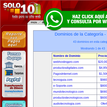
Dominios de la Categoría -
43 dominios en esta categ
Mostrando 1 de 43
Nombre de Dominio
Precio
webhostingpro.com
$20,0
productosdigitales.com
$4,95
PagosInternet.com
$1,50
tecnoguia.com
$980
e-Soporte.com
$800
mundotecnologico.com
$690
productostecnologicos.com
$600
audiotecnologia.com
Ofer