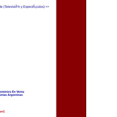
te (TelevisiÃ³n y EspectÃ¡culos) >>
ominios En Venta
strias Argentinas
pal]