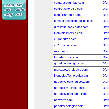
camaraseguridad.com
Ofer
centrotecnologia.com
Ofer
cientificamente.com
Ofer
consultorestecnologicos.com
Ofer
directoriotecnologico.com
Ofer
DominiosMexico.com
Ofer
e-Honduras.com
Ofer
e-Productos.com
Ofer
e-radar.com
Ofer
foroelectronica.com
Ofer
guiadetecnologia.com
Ofer
mercadotecnologico.com
Ofer
NegociosTecnologia.com
Ofer
negociostecnologicos.com
Ofer
negociosytecnologia.com
Ofer
negocioytecnologia.com
Ofer
networxs.com
Ofer
portaltecnologico.com
Ofer