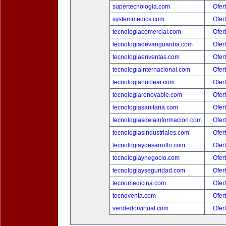
supertecnologia.com
Ofer
systemmedics.com
Ofer
tecnologiacomercial.com
Ofer
tecnologiadevanguardia.com
Ofer
tecnologiaenventas.com
Ofer
tecnologiainternacional.com
Ofer
tecnologianuclear.com
Ofer
tecnologiarenovable.com
Ofer
tecnologiasanitaria.com
Ofer
tecnologiasdelainformacion.com
Ofer
tecnologiasindustriales.com
Ofer
tecnologiaydesarrollo.com
Ofer
tecnologiaynegocio.com
Ofer
tecnologiayseguridad.com
Ofer
tecnomedicina.com
Ofer
tecnoventa.com
Ofer
vendedorvirtual.com
Ofer