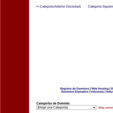
<< Categoria Anterior (Sociedad)
Categoria Siguien
Registro de Dominios
|
Web Hosting
|
D
Dominios Expirados
|
Industrias
|
Indu
Categorías de Dominio:
[Pág. princi