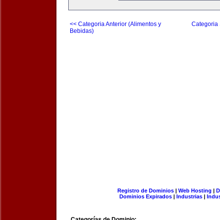
<< Categoria Anterior (Alimentos y
Categoria 
Bebidas)
Registro de Dominios
|
Web Hosting
|
D
Dominios Expirados
|
Industrias
|
Indu
Categorías de Dominio: