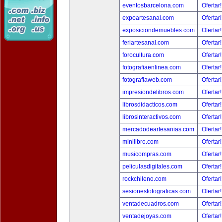
eventosbarcelona.com
Ofertar
expoartesanal.com
Ofertar
exposiciondemuebles.com
Ofertar
feriartesanal.com
Ofertar
forocultura.com
Ofertar
fotografiaenlinea.com
Ofertar
fotografiaweb.com
Ofertar
impresiondelibros.com
Ofertar
librosdidacticos.com
Ofertar
librosinteractivos.com
Ofertar
mercadodeartesanias.com
Ofertar
minilibro.com
Ofertar
musicompras.com
Ofertar
peliculasdigitales.com
Ofertar
rockchileno.com
Ofertar
sesionesfotograficas.com
Ofertar
ventadecuadros.com
Ofertar
ventadejoyas.com
Ofertar