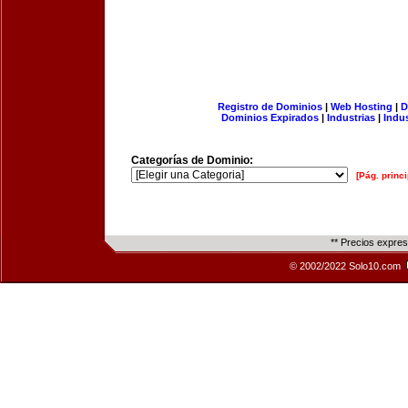
Registro de Dominios
|
Web Hosting
|
D
Dominios Expirados
|
Industrias
|
Indu
Categorías de Dominio:
[Pág. princi
** Precios expre
© 2002/2022 Solo10.com