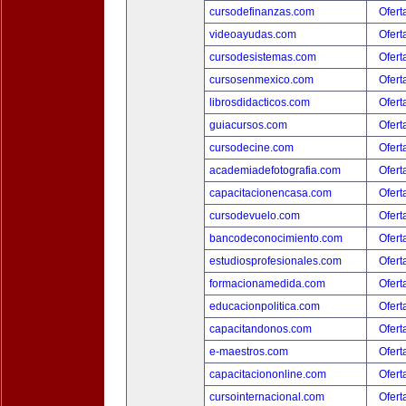
cursodefinanzas.com
Ofert
videoayudas.com
Ofert
cursodesistemas.com
Ofert
cursosenmexico.com
Ofert
librosdidacticos.com
Ofert
guiacursos.com
Ofert
cursodecine.com
Ofert
academiadefotografia.com
Ofert
capacitacionencasa.com
Ofert
cursodevuelo.com
Ofert
bancodeconocimiento.com
Ofert
estudiosprofesionales.com
Ofert
formacionamedida.com
Ofert
educacionpolitica.com
Ofert
capacitandonos.com
Ofert
e-maestros.com
Ofert
capacitaciononline.com
Ofert
cursointernacional.com
Ofert