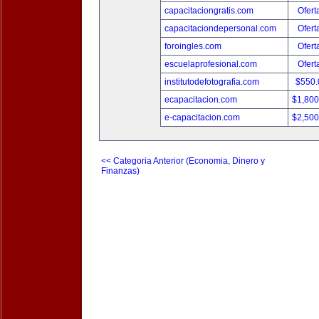
capacitaciongratis.com
Ofert
capacitaciondepersonal.com
Ofert
foroingles.com
Ofert
escuelaprofesional.com
Ofert
institutodefotografia.com
$550
ecapacitacion.com
$1,80
e-capacitacion.com
$2,50
<< Categoria Anterior (Economia, Dinero y
Finanzas)