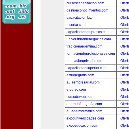
cursoscapacitacion.com
Ofert
gestionconocimientos.com
Ofert
capacitacion.biz
Ofert
disertar.com
Ofert
capacitacionempresas.com
Ofert
universidaddenegocios.com
Ofert
tradicionargentina.com
Ofert
formaciondeprofesionales.com
Ofert
educacionprivada.com
Ofert
capacitacionsuperior.com
Ofert
estudiegratis.com
Ofert
aulaempresarial.com
Ofert
e-curso.com
Ofert
cursodeweb.com
Ofert
aprendafotografia.com
Ofert
auladeinformatica.com
Ofert
expouniversidades.com
Ofert
expoeducacion.com
Ofert