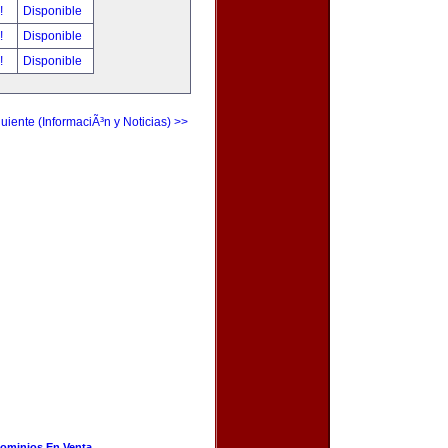
r!
Disponible
r!
Disponible
r!
Disponible
uiente (InformaciÃ³n y Noticias) >>
ominios En Venta