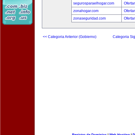
segurosparaelhogar.com
Oferta
zonahogar.com
Oferta
zonaseguridad.com
Oferta
<< Categoria Anterior (Gobierno)
Categoria Sig
Registro de Dominios
|
Web Hosting
|
D