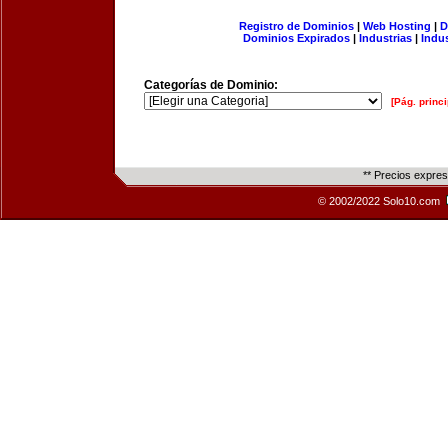
Registro de Dominios
|
Web Hosting
|
D
Dominios Expirados
|
Industrias
|
Indu
Categorías de Dominio:
[Pág. princi
** Precios expre
© 2002/2022 Solo10.com