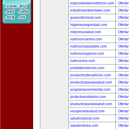
especialistaennutricion.com
Ofertar
estudiosambientales.com
Ofertar
guianutricional.com
Ofertar
higieneyseguridad.com
Ofertar
mejoresusalud.com
Ofertar
nutricioncanina.com
Ofertar
nutricionsaludable.com
Ofertar
nutricionsuperior.com
Ofertar
nutricocina.com
Ofertar
portaldenutricion.com
Ofertar
productosdenutricion.com
Ofertar
productosparalasalud.com
Ofertar
programacionmental.com
Ofertar
protectoresdiarios.com
Ofertar
pruductosparalasalud.com
Ofertar
recuperarlasalud.com
Ofertar
saludcorporal.com
Ofertar
saludenlinea.com
Ofertar