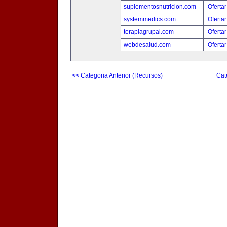
suplementosnutricion.com
Ofertar
systemmedics.com
Ofertar
terapiagrupal.com
Ofertar
webdesalud.com
Ofertar
<< Categoria Anterior (Recursos)
Cat