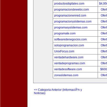
productosdigitales.com
$4,95
programaciondewebs.com
Ofer
programacionenred.com
Ofer
programacionysistemas.com
Ofer
programasysistemas.com
Ofer
programate.com
Ofer
softwaredenegocios.com
Ofer
soloprogramacion.com
Ofer
UnixFocus.com
Ofer
ventadehardware.com
Ofer
ventadeprogramas.com
Ofer
ventadesoftware.com
$600
zonasistemas.com
Ofer
<< Categoria Anterior (InformaciÃ³n y
Noticias)