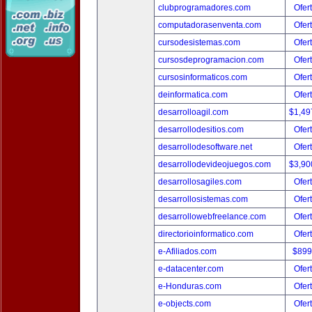
clubprogramadores.com
Ofer
computadorasenventa.com
Ofer
cursodesistemas.com
Ofer
cursosdeprogramacion.com
Ofer
cursosinformaticos.com
Ofer
deinformatica.com
Ofer
desarrolloagil.com
$1,49
desarrollodesitios.com
Ofer
desarrollodesoftware.net
Ofer
desarrollodevideojuegos.com
$3,90
desarrollosagiles.com
Ofer
desarrollosistemas.com
Ofer
desarrollowebfreelance.com
Ofer
directorioinformatico.com
Ofer
e-Afiliados.com
$899
e-datacenter.com
Ofer
e-Honduras.com
Ofer
e-objects.com
Ofer