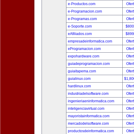
e-Productos.com
Ofer
e-Programacion.com
Ofer
e-Programas.com
Ofer
e-Soporte.com
$800
eAfiliados.com
$899
empresadeinformatica.com
Ofer
eProgramacion.com
Ofer
expohardware.com
Ofer
guiadeprogramacion.com
Ofer
guiaitapema.com
Ofer
guialinux.com
$1,80
hardlinux.com
Ofer
industriadelsoftware.com
Ofer
ingenieriaeninformatica.com
Ofer
inteligenciavirtual.com
Ofer
mayoristainformatica.com
Ofer
mercadodelsoftware.com
Ofer
productosdeinformatica.com
Ofer