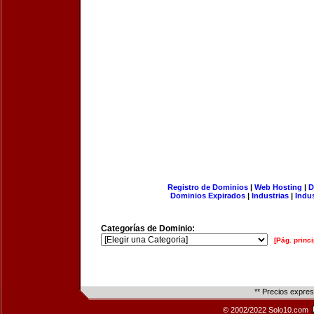
Registro de Dominios
|
Web Hosting
|
D
Dominios Expirados
|
Industrias
|
Indu
Categorías de Dominio:
[Pág. princi
** Precios expre
© 2002/2022 Solo10.com