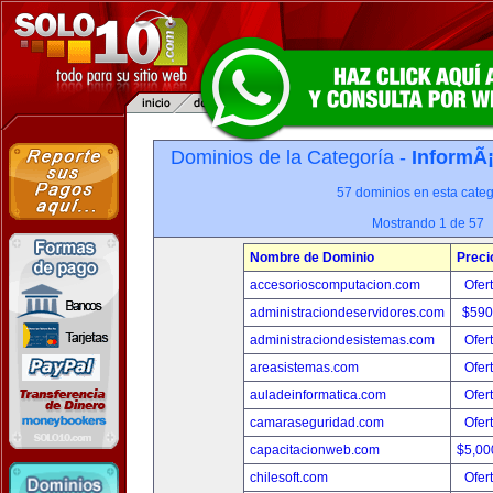
Dominios de la Categoría -
InformÃ¡
57 dominios en esta categ
Mostrando 1 de 57
Nombre de Dominio
Preci
accesorioscomputacion.com
Ofer
administraciondeservidores.com
$590
administraciondesistemas.com
Ofer
areasistemas.com
Ofer
auladeinformatica.com
Ofer
camaraseguridad.com
Ofer
capacitacionweb.com
$5,00
chilesoft.com
Ofer