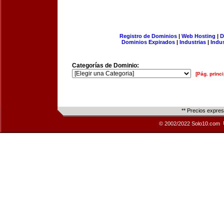
Registro de Dominios
|
Web Hosting
|
D
Dominios Expirados
|
Industrias
|
Indu
Categorías de Dominio:
[Pág. princi
** Precios expre
© 2002/2022 Solo10.com