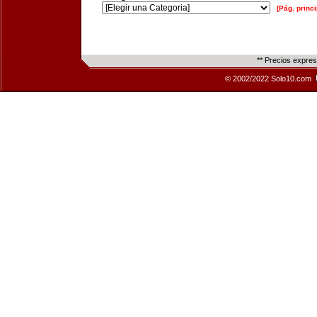
[Pág. princi
** Precios expre
© 2002/2022 Solo10.com