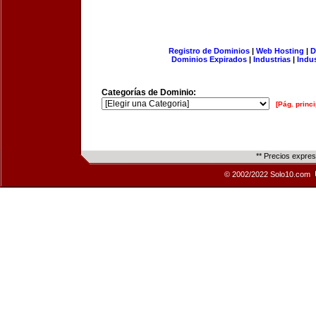
Registro de Dominios
|
Web Hosting
|
D
Dominios Expirados
|
Industrias
|
Indu
Categorías de Dominio:
[Pág. princi
** Precios expre
© 2002/2022 Solo10.com