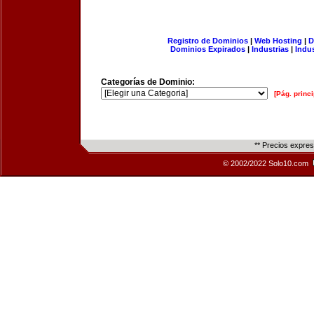
Registro de Dominios
|
Web Hosting
|
D
Dominios Expirados
|
Industrias
|
Indu
Categorías de Dominio:
[Pág. princi
** Precios expre
© 2002/2022 Solo10.com