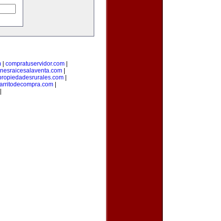
m
|
compratuservidor.com
|
enesraicesalaventa.com
|
propiedadesrurales.com
|
arritodecompra.com
|
|