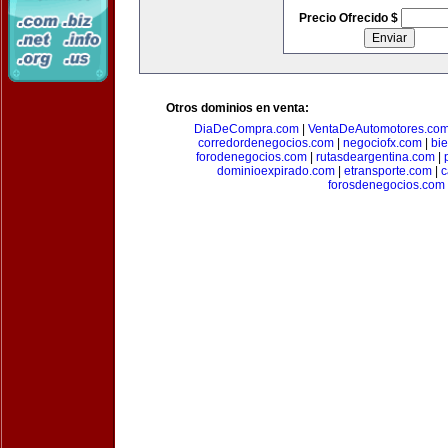
Precio Ofrecido $
Otros dominios en venta:
DiaDeCompra.com
|
VentaDeAutomotores.co
corredordenegocios.com
|
negociofx.com
|
bi
forodenegocios.com
|
rutasdeargentina.com
|
dominioexpirado.com
|
etransporte.com
|
c
forosdenegocios.com