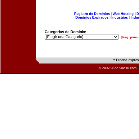
Registro de Dominios
|
Web Hosting
|
D
Dominios Expirados
|
Industrias
|
Indu
Categorías de Dominio:
[Pág. princi
** Precios expre
© 2002/2022 Solo10.com