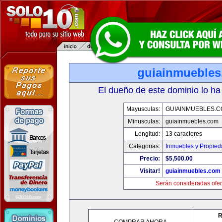
guiainmueble
El dueño de este dominio lo ha
Mayusculas:
GUIAINMUEBLES.
Minusculas:
guiainmuebles.com
Longitud:
13 caracteres
Categorias:
Inmuebles y Propie
Precio:
$5,500.00
Visitar!
guiainmuebles.com
Serán consideradas ofer
R