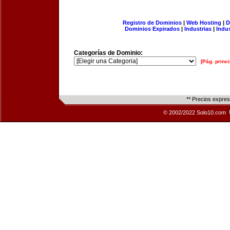
Registro de Dominios
|
Web Hosting
|
D
Dominios Expirados
|
Industrias
|
Indu
Categorías de Dominio:
[Pág. princi
** Precios expre
© 2002/2022 Solo10.com