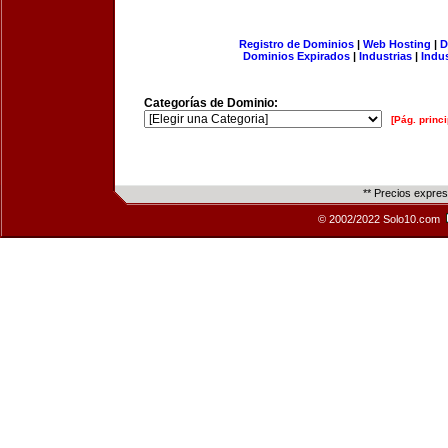
Registro de Dominios
|
Web Hosting
|
D
Dominios Expirados
|
Industrias
|
Indu
Categorías de Dominio:
[Pág. princi
** Precios expre
© 2002/2022 Solo10.com