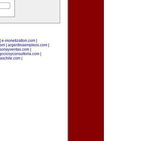
|
e-monetization.com
|
com
|
argentinaempleos.com
|
soriayventas.com
|
gociosyconsultoria.com
|
taschile.com
|