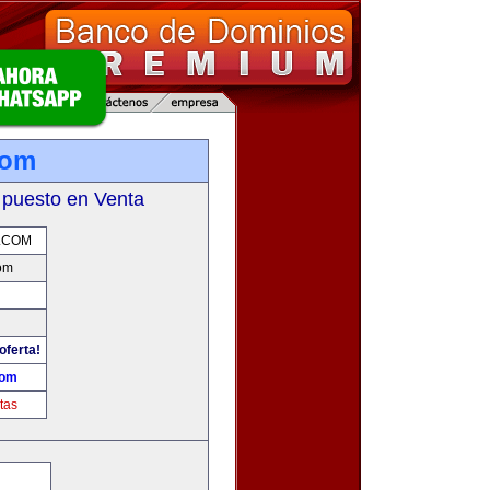
com
 puesto en Venta
.COM
om
oferta!
com
tas