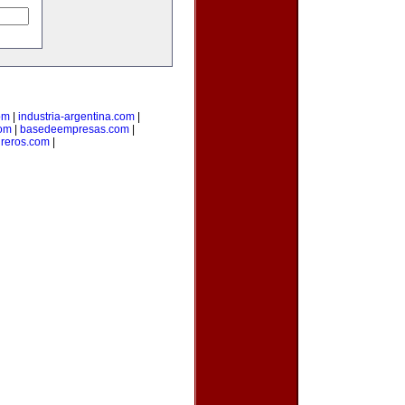
om
|
industria-argentina.com
|
com
|
basedeempresas.com
|
reros.com
|