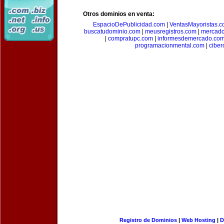
Otros dominios en venta:
EspacioDePublicidad.com
|
VentasMayoristas.
buscatudominio.com
|
meusregistros.com
|
mercad
|
compratupc.com
|
informesdemercado.co
programacionmental.com
|
ciber
Registro de Dominios
|
Web Hosting
|
D