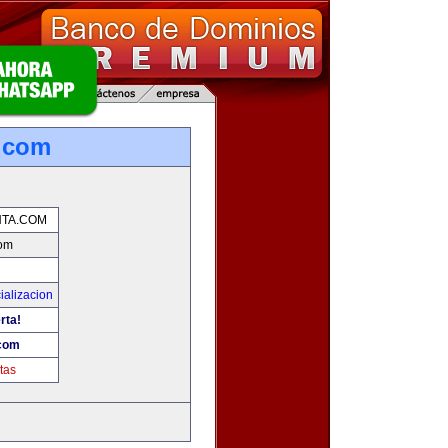
.com
TA.COM
com
ializacion
rta!
com
tas