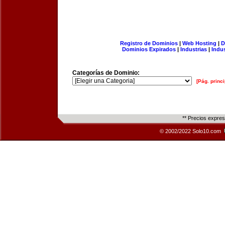
Registro de Dominios
|
Web Hosting
|
D
Dominios Expirados
|
Industrias
|
Indu
Categorías de Dominio:
[Pág. princi
** Precios expre
© 2002/2022 Solo10.com