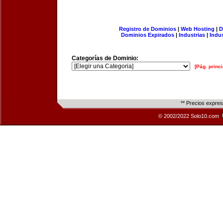
Registro de Dominios
|
Web Hosting
|
D
Dominios Expirados
|
Industrias
|
Indu
Categorías de Dominio:
[Pág. princi
** Precios expre
© 2002/2022 Solo10.com