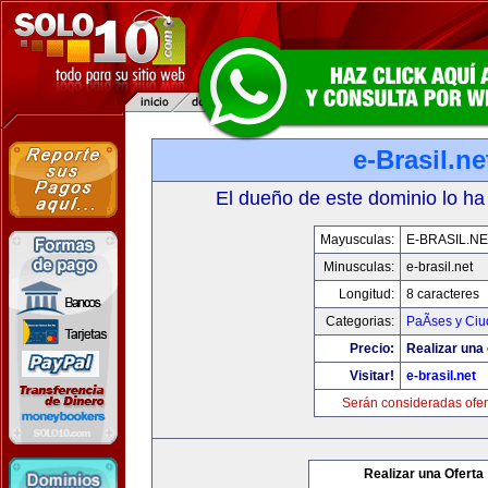
e-Brasil.ne
El dueño de este dominio lo ha
Mayusculas:
E-BRASIL.NE
Minusculas:
e-brasil.net
Longitud:
8 caracteres
Categorias:
PaÃ­ses y Ci
Precio:
Realizar una 
Visitar!
e-brasil.net
Serán consideradas ofer
Realizar una Oferta