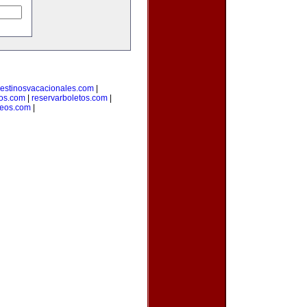
estinosvacacionales.com
|
ros.com
|
reservarboletos.com
|
leos.com
|