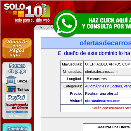
ofertasdecarro
El dueño de este dominio lo ha
Mayusculas:
OFERTASDECARROS.COM
Minusculas:
ofertasdecarros.com
Longitud:
15 caracteres
Categorias:
AutomÃ³viles y Coches
,
Vent
Precio:
Realizar una oferta!
Visitar!
ofertasdecarros.com
Serán consideradas ofer
Realizar una Oferta