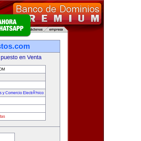
stos.com
 puesto en Venta
OM
 y Comercio ElectrÃ³nico
tas