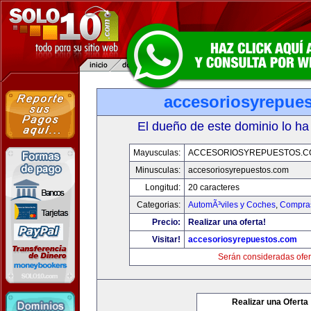
accesoriosyrepue
El dueño de este dominio lo ha
Mayusculas:
ACCESORIOSYREPUESTOS.C
Minusculas:
accesoriosyrepuestos.com
Longitud:
20 caracteres
Categorias:
AutomÃ³viles y Coches
,
Compras
Precio:
Realizar una oferta!
Visitar!
accesoriosyrepuestos.com
Serán consideradas ofer
Realizar una Oferta