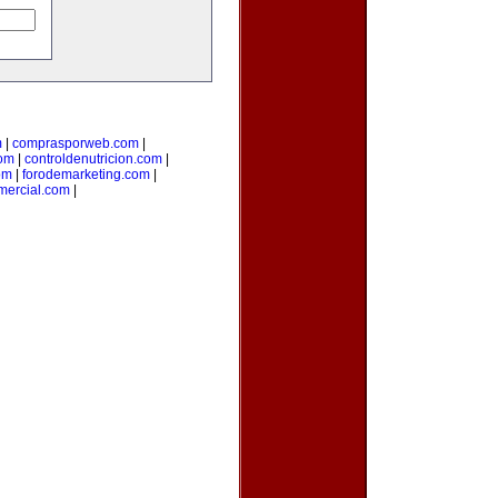
m
|
comprasporweb.com
|
com
|
controldenutricion.com
|
om
|
forodemarketing.com
|
mercial.com
|