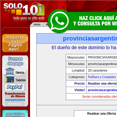
provinciasargent
El dueño de este dominio lo ha
Mayusculas:
PROVINCIASARGE
Minusculas:
provinciasargentina
Longitud:
20 caracteres
Categorias:
PaÃ­ses y Ciudades
Precio:
Realizar una oferta
Visitar!
provinciasargenti
Serán consideradas ofer
Realizar una Oferta