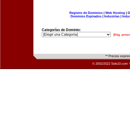
Registro de Dominios
|
Web Hosting
|
D
Dominios Expirados
|
Industrias
|
Indu
Categorías de Dominio:
[Pág. princi
** Precios expre
© 2002/2022 Solo10.com