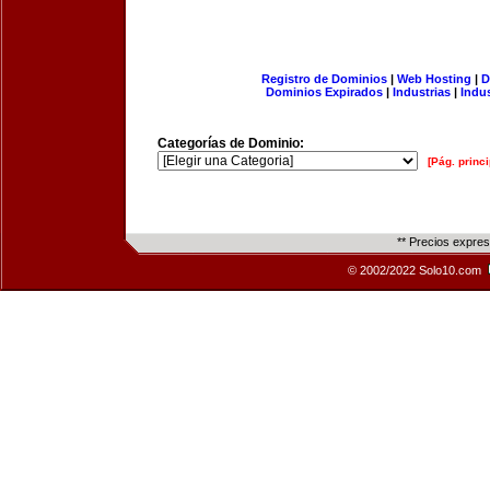
Registro de Dominios
|
Web Hosting
|
D
Dominios Expirados
|
Industrias
|
Indu
Categorías de Dominio:
[Pág. princi
** Precios expre
© 2002/2022 Solo10.com