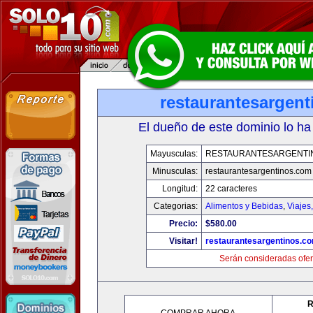
restaurantesargen
El dueño de este dominio lo ha
Mayusculas:
RESTAURANTESARGENTI
Minusculas:
restaurantesargentinos.com
Longitud:
22 caracteres
Categorias:
Alimentos y Bebidas
,
Viajes
Precio:
$580.00
Visitar!
restaurantesargentinos.c
Serán consideradas ofer
R