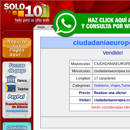
ciudadaniaeurop
Vendido!
Mayusculas:
CIUDADANIAEUROP
Minusculas:
ciudadaniaeuropea.c
Longitud:
17 caracteres
Categorias:
Gobierno
,
Viajes,Turi
Precio:
Realizar una oferta!
Visitar!
ciudadaniaeuropea.c
Serán consideradas ofer