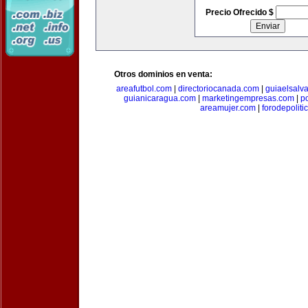
Precio Ofrecido $
Otros dominios en venta:
areafutbol.com
|
directoriocanada.com
|
guiaelsalv
guianicaragua.com
|
marketingempresas.com
|
p
areamujer.com
|
forodepoliti