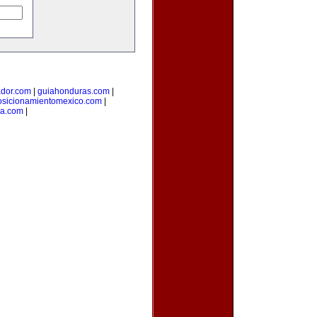
ador.com
|
guiahonduras.com
|
osicionamientomexico.com
|
ca.com
|