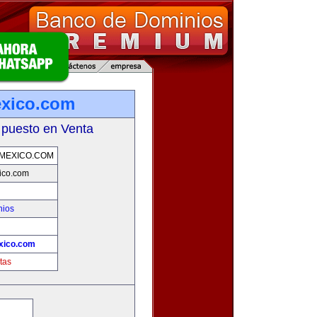
exico.com
 puesto en Venta
MEXICO.COM
ico.com
nios
xico.com
tas