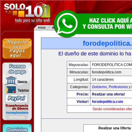
forodepolitic
El dueño de este dominio lo ha
Mayusculas:
FORODEPOLITICA.COM
Minusculas:
forodepolitica.com
Longitud:
14 caracteres
Categorias:
Gobierno
,
Profesiones y
Precio:
Realizar una oferta!
Visitar!
forodepolitica.com
Serán consideradas ofer
Realizar una Oferta