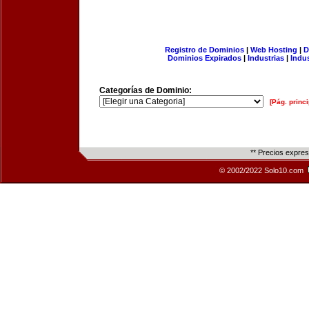
Registro de Dominios
|
Web Hosting
|
D
Dominios Expirados
|
Industrias
|
Indu
Categorías de Dominio:
[Pág. princi
** Precios expre
© 2002/2022 Solo10.com