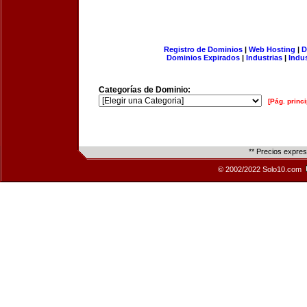
Registro de Dominios
|
Web Hosting
|
D
Dominios Expirados
|
Industrias
|
Indu
Categorías de Dominio:
[Pág. princi
** Precios expre
© 2002/2022 Solo10.com