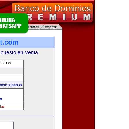
et.com
 puesto en Venta
ET.COM
mercializacion
om
tas