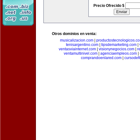
Precio Ofrecido $
Otros dominios en venta:
musicalizacion.com
|
productostecnologicos.c
tenisargentino.com
|
tipsdemarketing.com
|
ventasviainternet.com
|
visionynegocios.com
|
r
ventamultinivel.com
|
agenciaempleos.com
|
comprandoenlared.com
|
cursodef