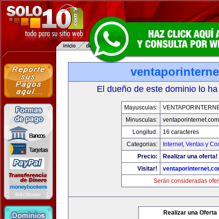
ventaporintern
El dueño de este dominio lo ha
Mayusculas:
VENTAPORINTERN
Minusculas:
ventaporinternet.com
Longitud:
16 caracteres
Categorias:
Internet
,
Ventas y Co
Precio:
Realizar una oferta!
Visitar!
ventaporinternet.c
Serán consideradas ofer
Realizar una Oferta