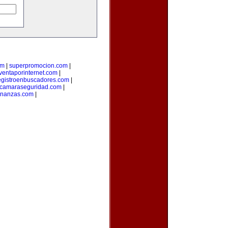
om
|
superpromocion.com
|
ventaporinternet.com
|
egistroenbuscadores.com
|
camaraseguridad.com
|
inanzas.com
|