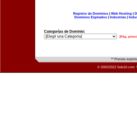
Registro de Dominios
|
Web Hosting
|
D
Dominios Expirados
|
Industrias
|
Indu
Categorías de Dominio:
[Pág. princi
** Precios expre
© 2002/2022 Solo10.com