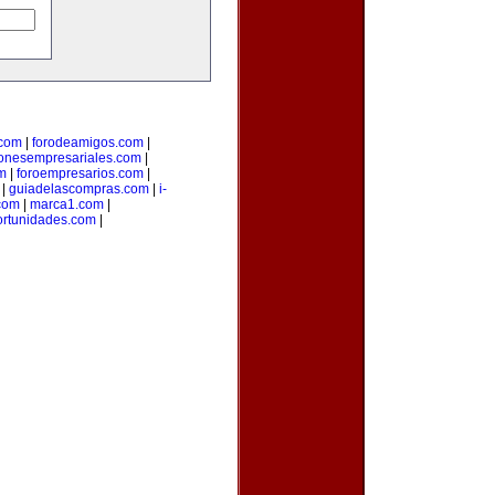
.com
|
forodeamigos.com
|
ionesempresariales.com
|
m
|
foroempresarios.com
|
|
guiadelascompras.com
|
i-
.com
|
marca1.com
|
ortunidades.com
|