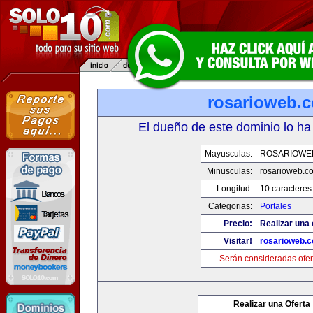
rosarioweb.
El dueño de este dominio lo ha
Mayusculas:
ROSARIOWE
Minusculas:
rosarioweb.c
Longitud:
10 caracteres
Categorias:
Portales
Precio:
Realizar una 
Visitar!
rosarioweb.
Serán consideradas ofer
Realizar una Oferta