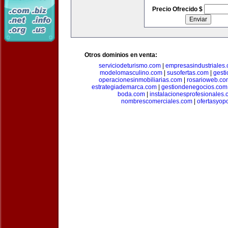
Precio Ofrecido $
Otros dominios en venta:
serviciodeturismo.com
|
empresasindustriales
modelomasculino.com
|
susofertas.com
|
gest
operacionesinmobiliarias.com
|
rosarioweb.co
estrategiademarca.com
|
gestiondenegocios.com
boda.com
|
instalacionesprofesionales
nombrescomerciales.com
|
ofertasyop