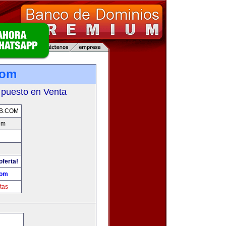
com
 puesto en Venta
B.COM
om
oferta!
com
tas