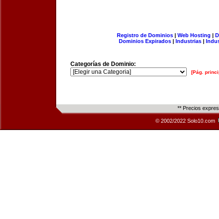
Registro de Dominios
|
Web Hosting
|
D
Dominios Expirados
|
Industrias
|
Indu
Categorías de Dominio:
[Pág. princi
** Precios expre
© 2002/2022 Solo10.com