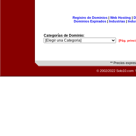
Registro de Dominios
|
Web Hosting
|
D
Dominios Expirados
|
Industrias
|
Indu
Categorías de Dominio:
[Pág. princi
** Precios expre
© 2002/2022 Solo10.com