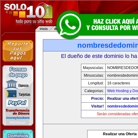
nombresdedomin
El dueño de este dominio lo ha
Mayusculas:
NOMBRESDEDOMI
Minusculas:
nombresdedominio
Longitud:
16 caracteres
Categorias:
Web Hosting y Do
Precio:
Realizar una ofer
Visitar!
nombresdedomini
Serán consideradas ofer
Realizar una Oferta