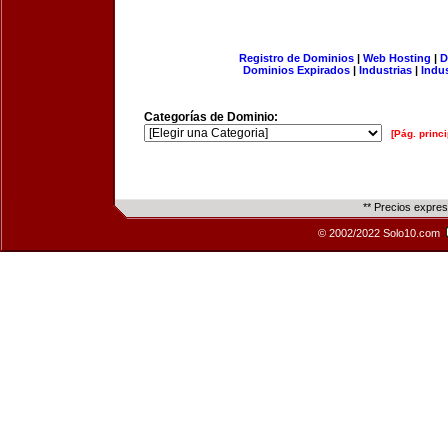
Registro de Dominios
|
Web Hosting
|
D
Dominios Expirados
|
Industrias
|
Indu
Categorías de Dominio:
[Pág. princi
** Precios expre
© 2002/2022 Solo10.com