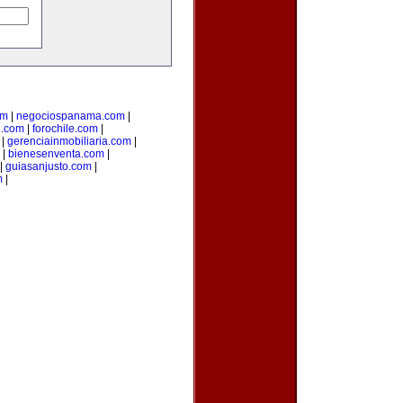
om
|
negociospanama.com
|
l.com
|
forochile.com
|
|
gerenciainmobiliaria.com
|
|
bienesenventa.com
|
|
guiasanjusto.com
|
m
|