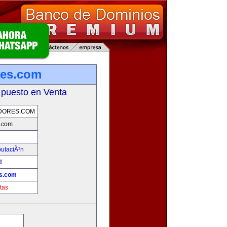
res.com
 puesto en Venta
DORES.COM
.com
putaciÃ³n
!
s.com
tas