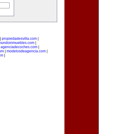
|
propiedadesvilla.com
|
mundoinmuebles.com
|
|
agenciadecoches.com
|
com
|
modelosdeagencia.com
|
om
|