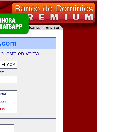
l.com
 puesto en Venta
UAL.COM
com
rta!
.com
tas