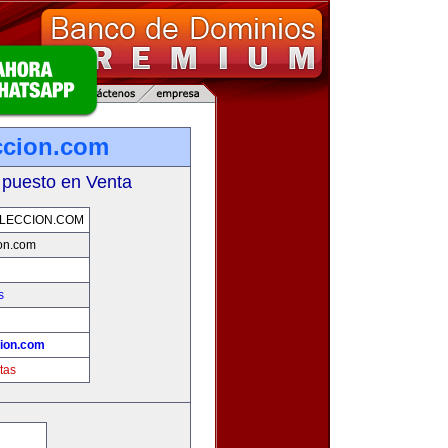
ccion.com
 puesto en Venta
LECCION.COM
on.com
s
ion.com
tas