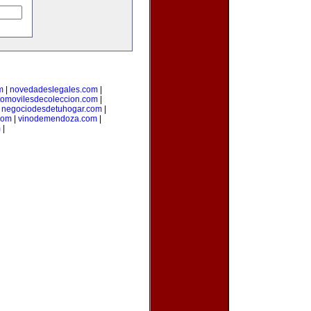
m
|
novedadeslegales.com
|
tomovilesdecoleccion.com
|
|
negociodesdetuhogar.com
|
com
|
vinodemendoza.com
|
m
|