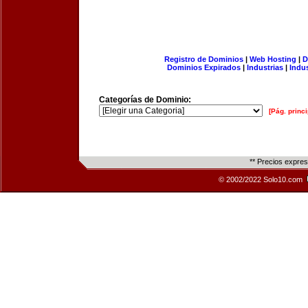
Registro de Dominios
|
Web Hosting
|
D
Dominios Expirados
|
Industrias
|
Indu
Categorías de Dominio:
[Pág. princi
** Precios expre
© 2002/2022 Solo10.com