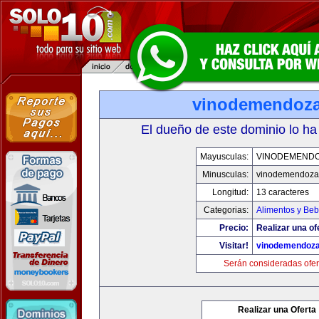
vinodemendoz
El dueño de este dominio lo ha
Mayusculas:
VINODEMEND
Minusculas:
vinodemendoza
Longitud:
13 caracteres
Categorias:
Alimentos y Beb
Precio:
Realizar una of
Visitar!
vinodemendoz
Serán consideradas ofer
Realizar una Oferta