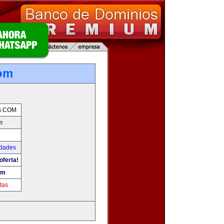
com
S.COM
m
udades
oferta!
om
tas