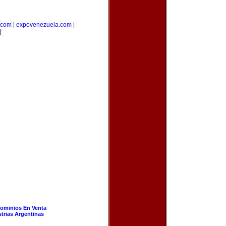
.com
|
expovenezuela.com
|
|
ominios En Venta
strias Argentinas