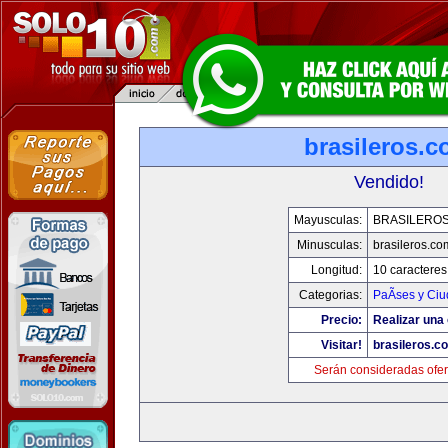
brasileros.
Vendido!
Mayusculas:
BRASILERO
Minusculas:
brasileros.co
Longitud:
10 caracteres
Categorias:
PaÃ­ses y Ci
Precio:
Realizar una 
Visitar!
brasileros.c
Serán consideradas ofer