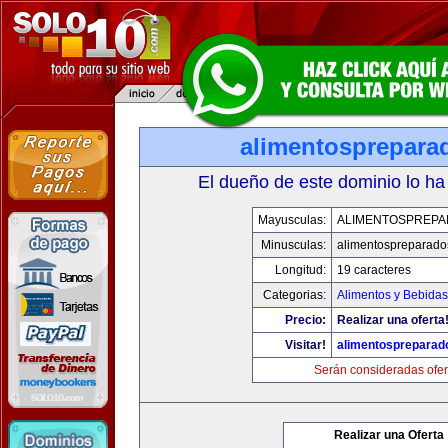
alimentosprepara
El dueño de este dominio lo ha
Mayusculas:
ALIMENTOSPREP
Minusculas:
alimentospreparad
Longitud:
19 caracteres
Categorias:
Alimentos y Bebidas
Precio:
Realizar una oferta
Visitar!
alimentospreparad
Serán consideradas ofer
Realizar una Oferta