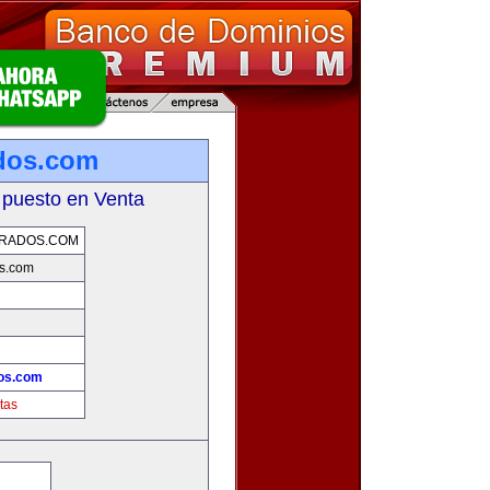
dos.com
 puesto en Venta
ARADOS.COM
os.com
!
os.com
tas