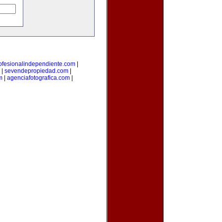
ofesionalindependiente.com
|
|
sevendepropiedad.com
|
m
|
agenciafotografica.com
|