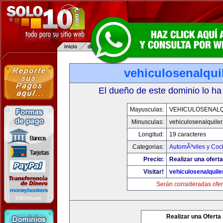
vehiculosenalqui
El dueño de este dominio lo ha
Mayusculas:
VEHICULOSENALQ
Minusculas:
vehiculosenalquile
Longitud:
19 caracteres
Categorias:
AutomÃ³viles y Coc
Precio:
Realizar una oferta
Visitar!
vehiculosenalquile
Serán consideradas ofer
Realizar una Oferta