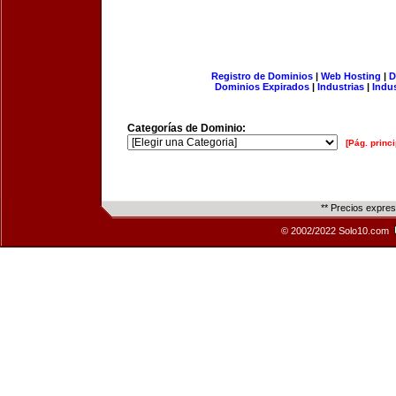
Registro de Dominios
|
Web Hosting
|
D
Dominios Expirados
|
Industrias
|
Indu
Categorías de Dominio:
[Pág. princi
** Precios expre
© 2002/2022 Solo10.com