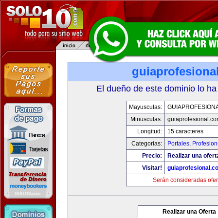
guiaprofesiona
El dueño de este dominio lo ha
Mayusculas:
GUIAPROFESION
Minusculas:
guiaprofesional.c
Longitud:
15 caracteres
Categorias:
Portales
,
Profesio
Precio:
Realizar una ofert
Visitar!
guiaprofesional.c
Serán consideradas ofer
Realizar una Oferta