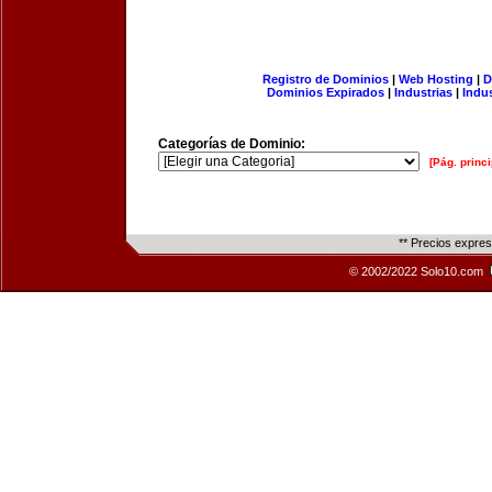
Registro de Dominios
|
Web Hosting
|
D
Dominios Expirados
|
Industrias
|
Indu
Categorías de Dominio:
[Pág. princi
** Precios expre
© 2002/2022 Solo10.com