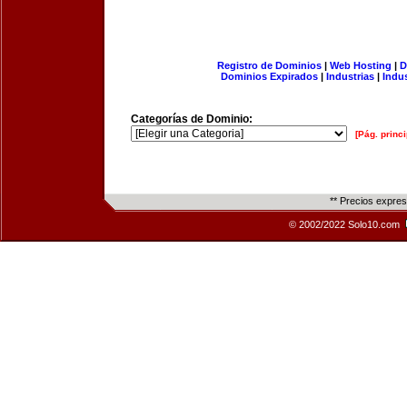
Registro de Dominios
|
Web Hosting
|
D
Dominios Expirados
|
Industrias
|
Indu
Categorías de Dominio:
[Pág. princi
** Precios expre
© 2002/2022 Solo10.com