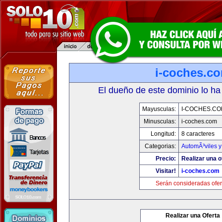
i-coches.c
El dueño de este dominio lo ha
Mayusculas:
I-COCHES.CO
Minusculas:
i-coches.com
Longitud:
8 caracteres
Categorias:
AutomÃ³viles 
Precio:
Realizar una o
Visitar!
i-coches.com
Serán consideradas ofer
Realizar una Oferta