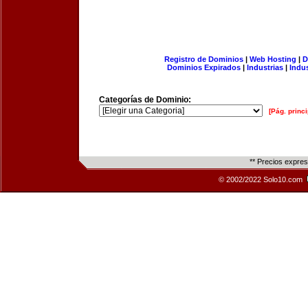
Registro de Dominios
|
Web Hosting
|
D
Dominios Expirados
|
Industrias
|
Indu
Categorías de Dominio:
[Pág. princi
** Precios expre
© 2002/2022 Solo10.com