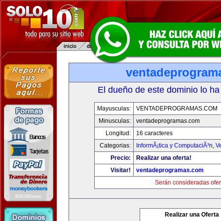
ventadeprogram
El dueño de este dominio lo ha
Mayusculas:
VENTADEPROGRAMAS.COM
Minusculas:
ventadeprogramas.com
Longitud:
16 caracteres
Categorias:
InformÃ¡tica y ComputaciÃ³n
,
V
Precio:
Realizar una oferta!
Visitar!
ventadeprogramas.com
Serán consideradas ofer
Realizar una Oferta