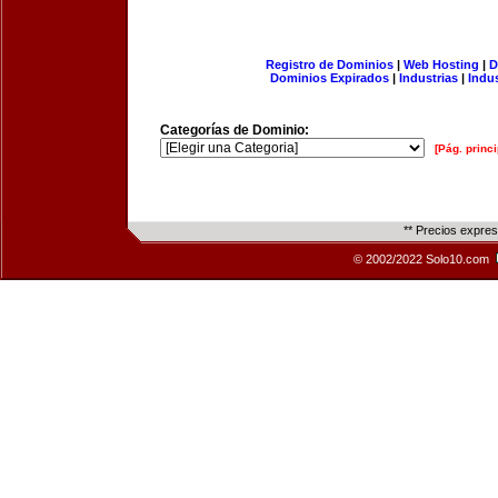
Registro de Dominios
|
Web Hosting
|
D
Dominios Expirados
|
Industrias
|
Indu
Categorías de Dominio:
[Pág. princi
** Precios expre
© 2002/2022 Solo10.com