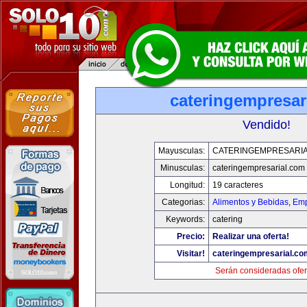
cateringempresar
Vendido!
Mayusculas:
CATERINGEMPRESARI
Minusculas:
cateringempresarial.com
Longitud:
19 caracteres
Categorias:
Alimentos y Bebidas
,
Emp
Keywords:
catering
Precio:
Realizar una oferta!
Visitar!
cateringempresarial.co
Serán consideradas ofer