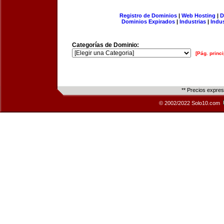
Registro de Dominios
|
Web Hosting
|
D
Dominios Expirados
|
Industrias
|
Indu
Categorías de Dominio:
[Pág. princi
** Precios expre
© 2002/2022 Solo10.com