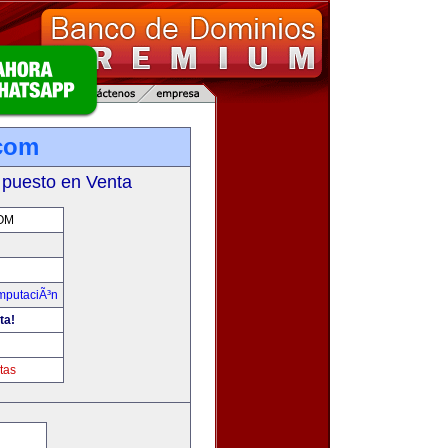
com
 puesto en Venta
OM
omputaciÃ³n
ta!
m
tas