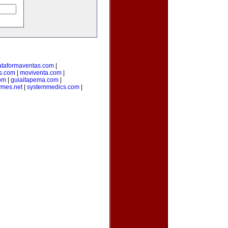
ataformaventas.com
|
s.com
|
moviventa.com
|
com
|
guiaitapema.com
|
ymes.net
|
systemmedics.com
|