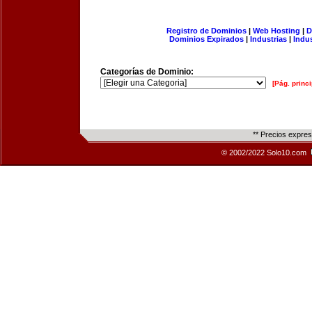
Registro de Dominios
|
Web Hosting
|
D
Dominios Expirados
|
Industrias
|
Indu
Categorías de Dominio:
[Pág. princi
** Precios expre
© 2002/2022 Solo10.com