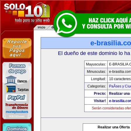
e-brasilia.c
El dueño de este dominio lo ha
Mayusculas:
E-BRASILIA
Minusculas:
e-brasilia.co
Longitud:
10 caracteres
Categorias:
PaÃ­ses y Ci
Precio:
Realizar una 
Visitar!
e-brasilia.co
Serán consideradas ofer
Realizar una Oferta