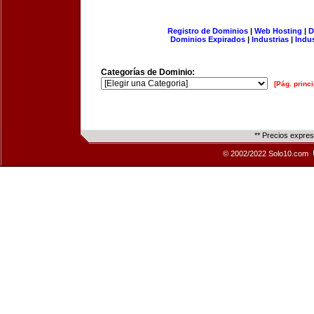
Registro de Dominios
|
Web Hosting
|
D
Dominios Expirados
|
Industrias
|
Indu
Categorías de Dominio:
[Pág. princi
** Precios expre
© 2002/2022 Solo10.com