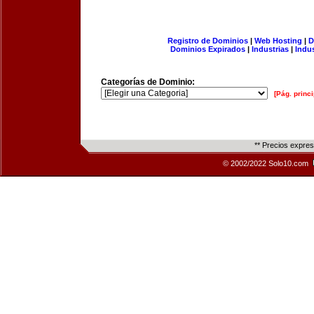
Registro de Dominios
|
Web Hosting
|
D
Dominios Expirados
|
Industrias
|
Indu
Categorías de Dominio:
[Pág. princi
** Precios expre
© 2002/2022 Solo10.com