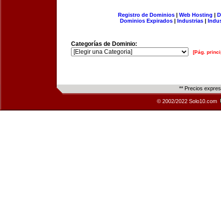
Registro de Dominios
|
Web Hosting
|
D
Dominios Expirados
|
Industrias
|
Indu
Categorías de Dominio:
[Pág. princi
** Precios expre
© 2002/2022 Solo10.com